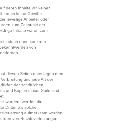
auf deren Inhalte wir keinen
alte auch keine Gewähr
der jeweilige Anbieter oder
 wurden zum Zeitpunkt der
widrige Inhalte waren zum
 ist jedoch ohne konkrete
i Bekanntwerden von
entfernen.
 auf diesen Seiten unterliegen dem
 Verbreitung und jede Art der
ürfen der schriftlichen
ds und Kopien dieser Seite sind
et.
tellt wurden, werden die
e Dritter als solche
chtsverletzung aufmerksam werden,
werden von Rechtsverletzungen