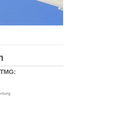
m
 TMG:
ertung